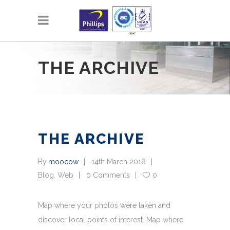
THE ARCHIVE
THE ARCHIVE
By
moocow
14th March 2016
Blog
,
Web
0 Comments
0
Map where your photos were taken and
discover local points of interest. Map where