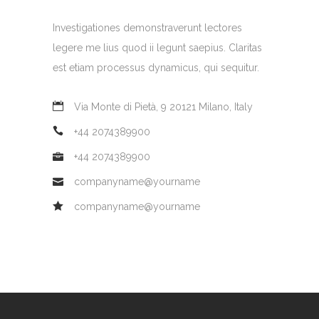
Investigationes demonstraverunt lectores
legere me lius quod ii legunt saepius. Claritas
est etiam processus dynamicus, qui sequitur.
Via Monte di Pietà, 9 20121 Milano, Italy
+44 2074389900
+44 2074389900
companyname@yourname
companyname@yourname