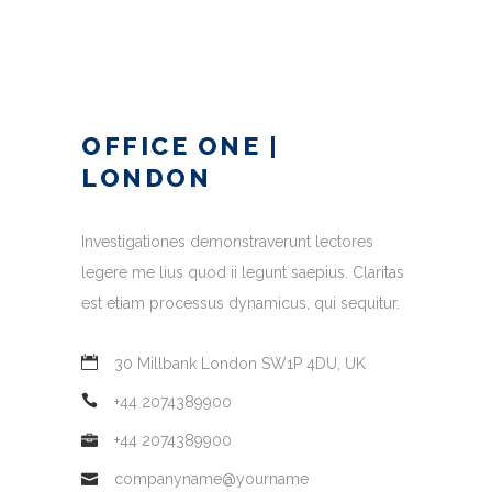
OFFICE ONE |
LONDON
Investigationes demonstraverunt lectores
legere me lius quod ii legunt saepius. Claritas
est etiam processus dynamicus, qui sequitur.
30 Millbank London SW1P 4DU, UK
+44 2074389900
+44 2074389900
companyname@yourname